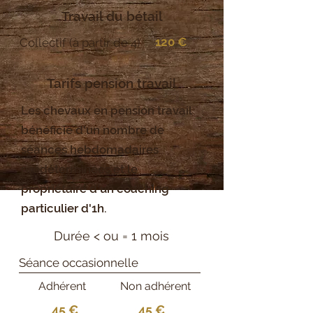
Travail du bétail
120 €
Collectif (à partir de 4)
Tarifs pension travail
Les chevaux en pension travail
bénéficie d'un nombre de
séances hebdomadaires
prédéterminées et le
propriétaire d'un coaching
particulier d'1h.
Durée < ou = 1 mois
Séance occasionnelle
Adhérent
Non adhérent
45 €
45 €