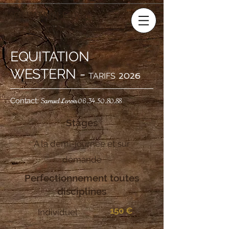
MOUNTAIN FARM
Le cheval, notre métier
EQUITATION
WESTERN -
TARIFS
2026
Contact:
Samuel Lenoir
06.34.50.80.88
Stages
A la demi-journée et sur
demande
Perfectionnement toutes
disciplines
150 €
Individuel