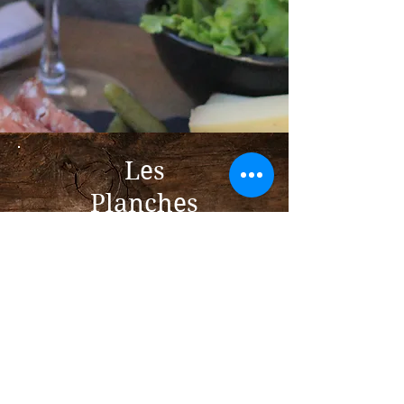
Les
Planches
Les spécialités de la région
n'auront plus aucun secret pour
vous après la dégustation d'une
de nos planches. Celles-ci seront
à coup sur réveiller vos papilles
!