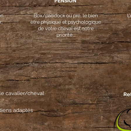
PENSION
on
Box/paddock ou pré, le bien
L
x,
être physique et psychologique
de votre cheval est notre
priorité...
le cavalier/cheval
Re
idiens adaptés