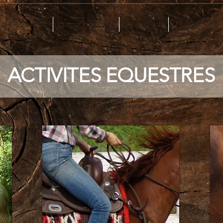
vités Equestres
Gîte et Camping
Commerce
LeaderSheep 
ACTIVITES EQUESTRES