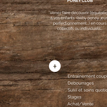
PONEY CLUB
Venez faire découvrir l'équitati
à vos enfants (baby poney, jeu
perfectionnement...) en cours
collectifs ou individuels...
+
. Entrainement coup
. Débourrages
. Suivi et soins quot
. Stages
. Achat/Vente