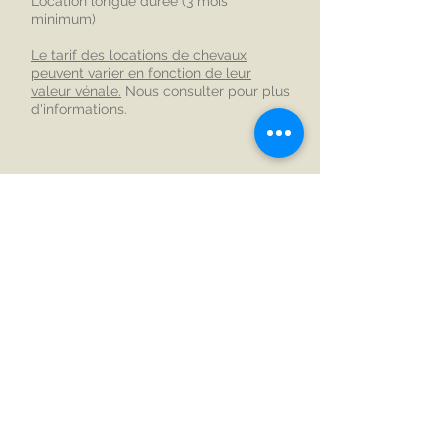
Location longue durée (3 mois
minimum)
Le tarif des locations de chevaux
peuvent varier en fonction de leur
valeur vénale.
Nous consulter pour plus
d'informations.
CONTACT : 03 80 34 14 66 - 06 34 50 80 88
Bientôt en ligne ...
Centre équestre
Ferme de la Buère
21220 Morey-Saint-Denis
Tel. 03 80 34 14 66
CONTACT