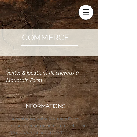
MOUNTAIN FARM
Le cheval, notre métier
COMMERCE
Ventes & locations de chevaux à
Mountain Farm
INFORMATIONS
Le centre équestre Mountain Farm
propose en permanence une sélection
de chevaux jeunes ou confirmés,