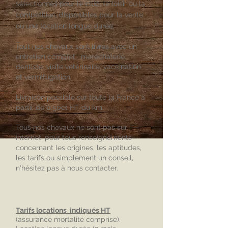
sélectionnés pour le club, le loisir ou la
compétition, disponibles pour la vente
ou une location longue durée.
Tout nos chevaux sont livrés avec un
entretien complet : maréchalerie,
dentiste, visite vétérinaire, vaccination
et vermifugation.
Livraison possible sur toute la France à
partir de 0.50ct HT du km.
Tous nos chevaux ne sont pas sur
internet, pour tous renseignements
concernant les origines, les aptitudes,
les tarifs ou simplement un conseil,
n'hésitez pas à nous contacter.
Tarifs locations indiqués HT
(assurance mortalité comprise).