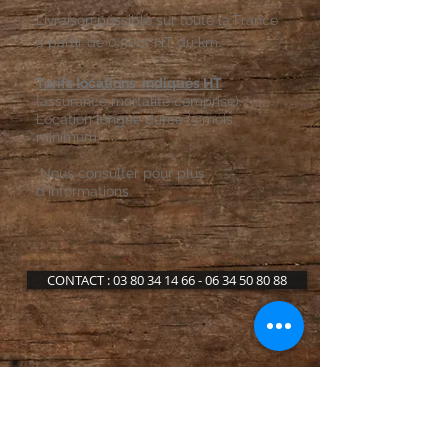
Livraison possible sur toute la France
à partir de 0.50ct HT du km
.
Tarifs locations indiqués HT
(assurance mortalité comprise).
Location longue durée (3 mois
minimum)
Nous consulter pour plus
d'informations.
CONTACT : 03 80 34 14 66 - 06 34 50 80 88
Bientôt en ligne...