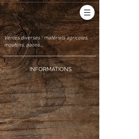
MOUNTAIN FARM
Le cheval, notre métier
Ventes diverses : matériels agricoles,
moutons, paons...
INFORMATIONS
Mountain Farm propose un choix
important d'animaux élevés sur son
site. (Moutons, paons etc)
Tous les animaux sont livrés avec un
entretien complet.
Moutain Farm propose également une
sélection de matériels agricoles.