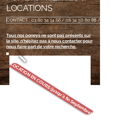
LOCATIONS
CONTACT : 03 80 34 14 66 / 06 34 50 80 88 / sam.mf@hotmail.fr
Tous nos poneys ne sont pas présents sur
le site, n'hésitez pas à nous contacter pour
nous faire part de votre recherche.
LOCATION EN COURS (jusqu'à fin Septembre)
Poney pie
MIEL
Très beau poney, 1m