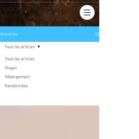
MOUNTAIN FARM
Le cheval, notre métier
Actualites
Tous les articles
Tous les articles
Tous les
Stages
Hébergement
articles
Randonnées